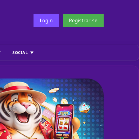
Login
Registrar-se
SOCIAL