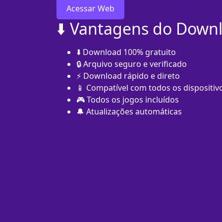
Acessar Web
⬇️ Vantagens do Down
⬇️ Download 100% gratuito
🔒 Arquivo seguro e verificado
⚡ Download rápido e direto
📱 Compatível com todos os dispositiv
🎮 Todos os jogos incluídos
🔔 Atualizações automáticas