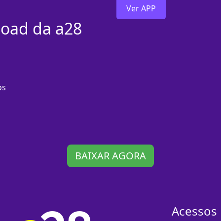
Ver APP
load da a28
os
BAIXAR AGORA
Acessos