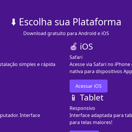
⬇️ Escolha sua Plataforma
Download gratuito para Android e iOS
🍎 iOS
Safari
stalação simples e rápida
Acesse via Safari no iPhone 
nativa para dispositivos App
Acessar iOS
📱 Tablet
Responsivo
utador. Interface
Interface adaptada para tab
para telas maiores!