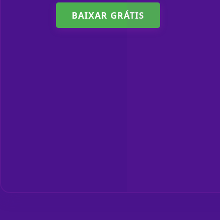
BAIXAR GRÁTIS