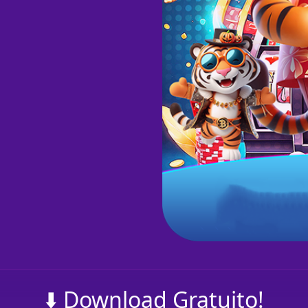
⬇️ Download Gratuito!