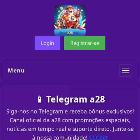
Login
Registrar-se
Menu
📱 Telegram a28
Siga-nos no Telegram e receba bônus exclusivos!
Canal oficial da a28 com promoções especiais,
notícias em tempo real e suporte direto. Junte-se
à nossa comunidade!
CCCbet