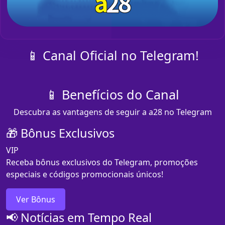
📱 Canal Oficial no Telegram!
📱 Benefícios do Canal
Descubra as vantagens de seguir a a28 no Telegram
🎁 Bônus Exclusivos
VIP
Receba bônus exclusivos do Telegram, promoções
especiais e códigos promocionais únicos!
Ver Bônus
📢 Notícias em Tempo Real