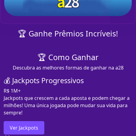
🏆 Ganhe Prêmios Incríveis!
🏆 Como Ganhar
Descubra as melhores formas de ganhar na a28
💰 Jackpots Progressivos
R$ 1M+
Jackpots que crescem a cada aposta e podem chegar a
milhões! Uma única jogada pode mudar sua vida para
sempre!
Ver Jackpots