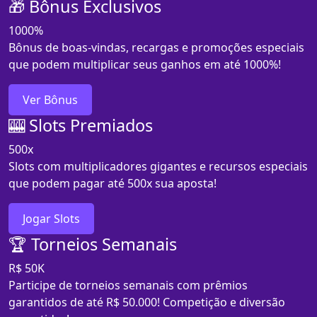
🎁 Bônus Exclusivos
1000%
Bônus de boas-vindas, recargas e promoções especiais
que podem multiplicar seus ganhos em até 1000%!
Ver Bônus
🎰 Slots Premiados
500x
Slots com multiplicadores gigantes e recursos especiais
que podem pagar até 500x sua aposta!
Jogar Slots
🏆 Torneios Semanais
R$ 50K
Participe de torneios semanais com prêmios
garantidos de até R$ 50.000! Competição e diversão