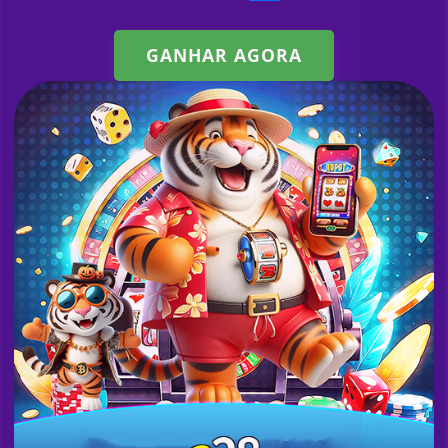
GANHAR AGORA