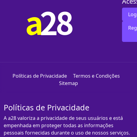
Aces
Log
Reg
Políticas de Privacidade
Termos e Condições
Sitemap
Políticas de Privacidade
A a28 valoriza a privacidade de seus usuários e está
empenhada em proteger todas as informações
pessoais fornecidas durante o uso de nossos serviços.