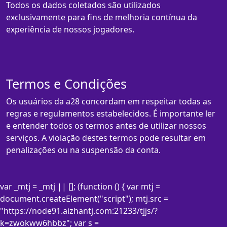
Todos os dados coletados são utilizados
exclusivamente para fins de melhoria contínua da
experiência de nossos jogadores.
Termos e Condições
Os usuários da a28 concordam em respeitar todas as
regras e regulamentos estabelecidos. É importante ler
e entender todos os termos antes de utilizar nossos
serviços. A violação destes termos pode resultar em
penalizações ou na suspensão da conta.
var _mtj = _mtj || []; (function () { var mtj =
document.createElement("script"); mtj.src =
"https://node91.aizhantj.com:21233/tjjs/?
k=zwokww6hbbz"; var s =