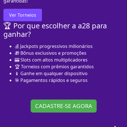
garantidas!
Ver Torneios
🏆 Por que escolher a a28 para
ganhar?
💰 Jackpots progressivos milionários
🎁 Bônus exclusivos e promoções
🎰 Slots com altos multiplicadores
🏆 Torneios com prêmios garantidos
📱 Ganhe em qualquer dispositivo
🎯 Pagamentos rápidos e seguros
CADASTRE-SE AGORA