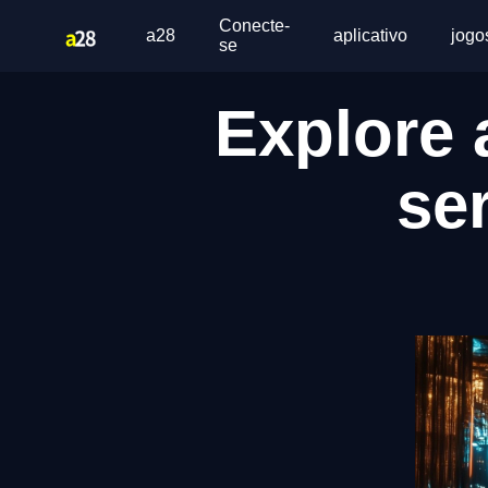
Conecte-
a28
aplicativo
jogo
se
Explore 
ser