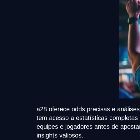
a28 oferece odds precisas e análise
tem acesso a estatísticas completa
equipes e jogadores antes de aposta
insights valiosos.