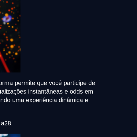
orma permite que você participe de
ualizações instantâneas e odds em
endo uma experiência dinâmica e
 a28.