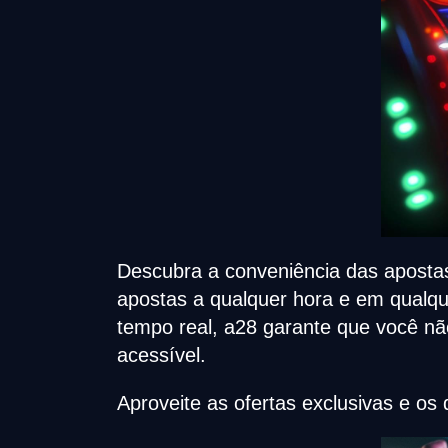
Descubra a conveniência das apostas
apostas a qualquer hora e em qualqu
tempo real, a28 garante que você n
acessível.
Aproveite as ofertas exclusivas e os 