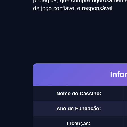
protegida, que cumpre rigorosamente
de jogo confiável e responsável.
Info
Nome do Cassino:
Ano de Fundação:
Licenças: