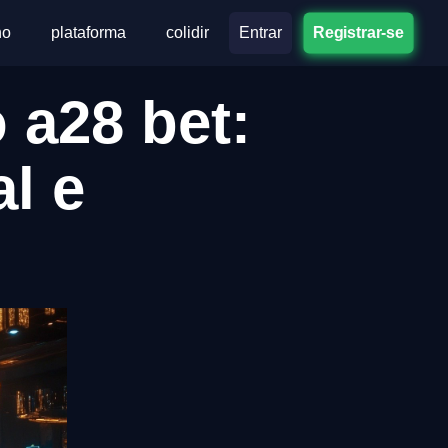
no
plataforma
colidir
Entrar
Registrar-se
 a28 bet:
al e