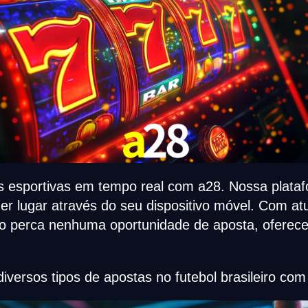
 esportivas em tempo real com a28. Nossa plataf
er lugar através do seu dispositivo móvel. Com at
ão perca nenhuma oportunidade de aposta, oferec
diversos tipos de apostas no futebol brasileiro com