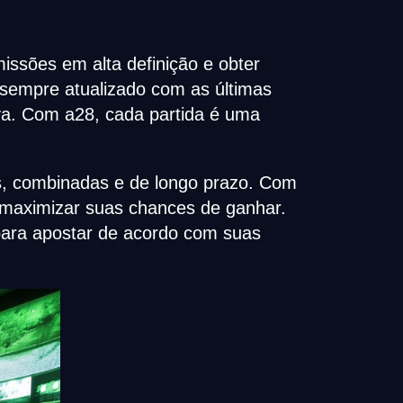
issões em alta definição e obter
 sempre atualizado com as últimas
va. Com a28, cada partida é uma
es, combinadas e de longo prazo. Com
e maximizar suas chances de ganhar.
 para apostar de acordo com suas