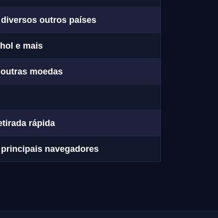
 diversos outros países
hol e mais
s outras moedas
tirada rápida
 principais navegadores