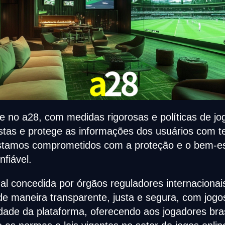
de no a28, com medidas rigorosas e políticas de j
stas e protege as informações dos usuários com 
estamos comprometidos com a proteção e o bem-es
fiável.
al concedida por órgãos reguladores internacionai
de maneira transparente, justa e segura, com jog
lidade da plataforma, oferecendo aos jogadores bras