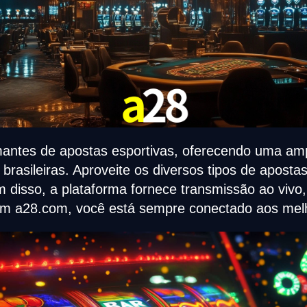
mantes de apostas esportivas, oferecendo uma am
as brasileiras. Aproveite os diversos tipos de apo
m disso, a plataforma fornece transmissão ao viv
m a28.com, você está sempre conectado aos melho