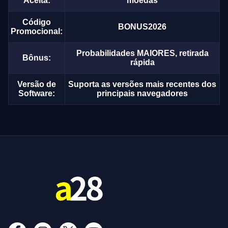
Aceita:
moedas
Código
BONUS2026
Promocional:
Probabilidades MAIORES, retirada
Bônus:
rápida
Versão de
Suporta as versões mais recentes dos
Software:
principais navegadores