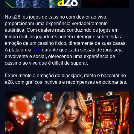
No a28, os jogos de cassino com dealer ao vivo
proporcionam uma experiência verdadeiramente
autêntica. Com dealers reais conduzindo os jogos em
tempo real, os jogadores podem interagir e sentir toda a
emoção de um cassino físico, diretamente de suas casas.
A plataforma
a28
garante que cada sessão de jogo seja
envolvente e social, oferecendo uma experiência de
cassino ao vivo que é difícil de superar.
Experimente a emoção do blackjack, roleta e baccarat no
a28, com gráficos incríveis e recompensas emocionantes.