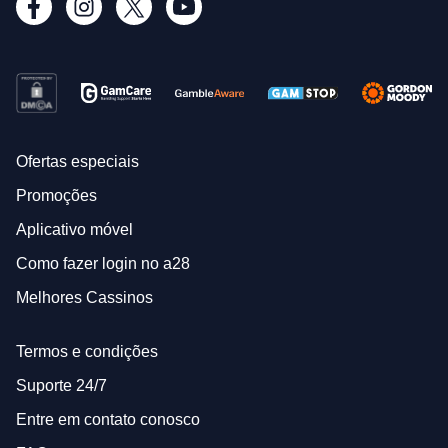
Ofertas especiais
Promoções
Aplicativo móvel
Como fazer login no a28
Melhores Cassinos
Termos e condições
Suporte 24/7
Entre em contato conosco