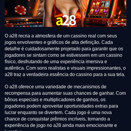
O a28 recria a atmosfera de um cassino real com seus
jogos envolventes e gráficos de alta definição. Cada
detalhe é cuidadosamente projetado para garantir que os
jogadores se sintam como se estivessem em um cassino
físico, desfrutando de uma experiência imersiva e
autêntica. Com sons realistas e visuais impressionantes, o
a28 traz a verdadeira essência do cassino para a sua tela.
O a28 oferece uma variedade de mecanismos de
recompensa para aumentar suas chances de ganhar. Com
bônus especiais e multiplicadores de ganhos, os
jogadores podem aproveitar oportunidades extras para
lucrar enquanto se divertem. Cada jogo é uma nova
chance de conquistar prêmios incríveis, tornando a
experiência de jogo no a28 ainda mais emocionante e