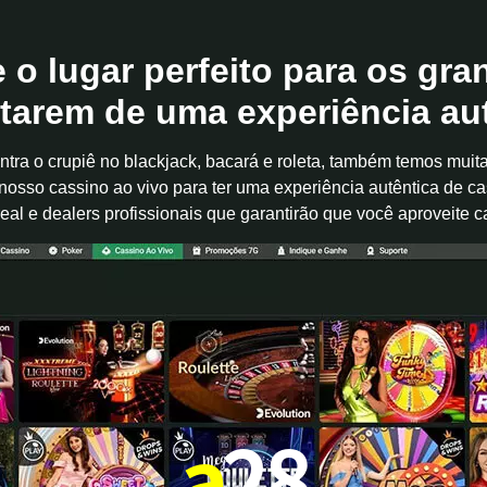
e o lugar perfeito para os gr
tarem de uma experiência au
ntra o crupiê no blackjack, bacará e roleta, também temos mui
 nosso cassino ao vivo para ter uma experiência autêntica de
eal e dealers profissionais que garantirão que você aproveite c