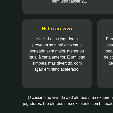
sem ultrapassar 21.
Hi-Lo ao vivo
No Hi-Lo, os jogadores
Fan
preveem se a próxima carta
asiá
sorteada será maior, menor ou
joga
igual à carta anterior. É um jogo
de c
simples, mas divertido, com
de
ação em ritmo acelerado.
O cassino ao vivo da a28 oferece uma experiênc
jogadores. Ele oferece uma excelente combinação d