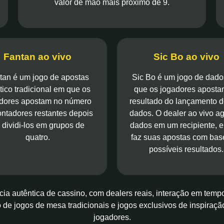
valor de mão mais próximo de 9.
Fantan ao vivo
Sic Bo ao vivo
tan é um jogo de apostas
Sic Bo é um jogo de dad
tico tradicional em que os
que os jogadores aposta
dores apostam no número
resultado do lançamento d
ontadores restantes depois
dados. O dealer ao vivo ag
 dividi-los em grupos de
dados em um recipiente, e
quatro.
faz suas apostas com bas
possíveis resultados.
ia autêntica de cassino, com dealers reais, interação em tempo
e jogos de mesa tradicionais e jogos exclusivos de inspiração
jogadores.