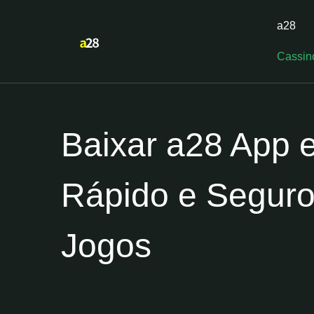
a28
Cassino
Baixar a28 App 
Rápido e Seguro
Jogos