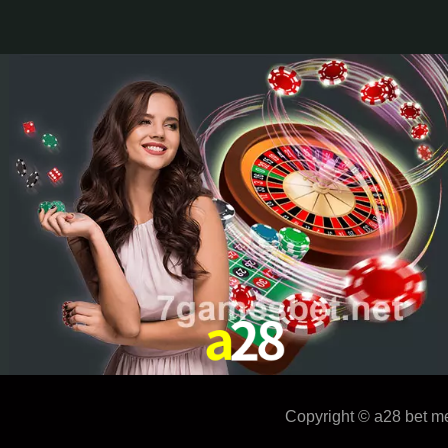
Copyright © a28 bet mel