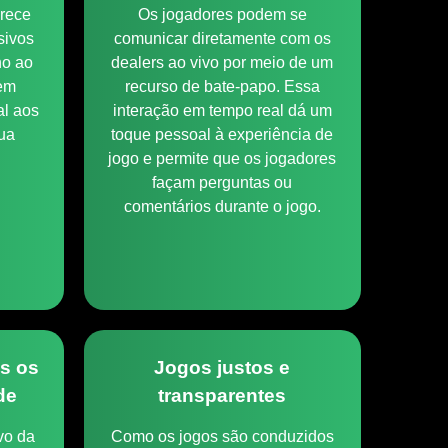
erece
Os jogadores podem se
sivos
comunicar diretamente com os
no ao
dealers ao vivo por meio de um
em
recurso de bate-papo. Essa
al aos
interação em tempo real dá um
sua
toque pessoal à experiência de
jogo e permite que os jogadores
façam perguntas ou
comentários durante o jogo.
s os
Jogos justos e
de
transparentes
vo da
Como os jogos são conduzidos