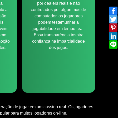
 a
por dealers reais e não
nto a
controlados por algoritmos de
 são
computador, os jogadores
is,
podem testemunhar a
veis
jogabilidade em tempo real.
esmo
Essa transparência inspira
moção
confiança na imparcialidade
tes.
dos jogos.
teração de jogar em um cassino real. Os jogadores
ular para muitos jogadores on-line.