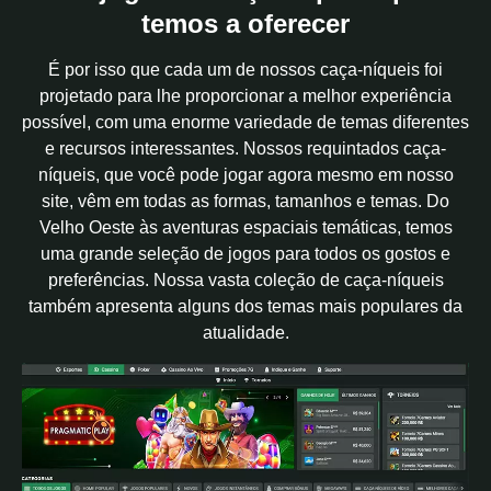
temos a oferecer
É por isso que cada um de nossos caça-níqueis foi
projetado para lhe proporcionar a melhor experiência
possível, com uma enorme variedade de temas diferentes
e recursos interessantes. Nossos requintados caça-
níqueis, que você pode jogar agora mesmo em nosso
site, vêm em todas as formas, tamanhos e temas. Do
Velho Oeste às aventuras espaciais temáticas, temos
uma grande seleção de jogos para todos os gostos e
preferências. Nossa vasta coleção de caça-níqueis
também apresenta alguns dos temas mais populares da
atualidade.