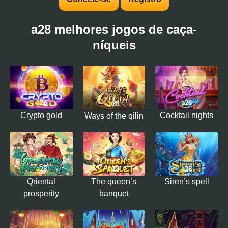
a28 melhores jogos de caça-
níqueis
Crypto gold
Cocktail nights
Ways of the qilin
The queen’s
Siren’s spell
Qriental
banquet
prosperity