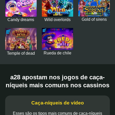
Gold of sirens
Wild overlords
Candy dreams
Rueda de chile
Temple of dead
a28 apostam nos jogos de caça-
níqueis mais comuns nos cassinos
Caça-níqueis de vídeo
Esses são os tipos mais comuns de caça-níqueis