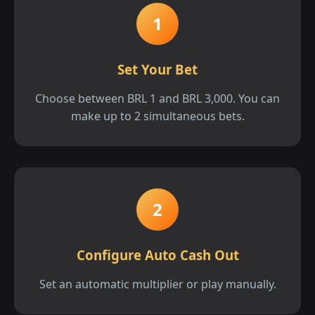
1
Set Your Bet
Choose between BRL 1 and BRL 3,000. You can
make up to 2 simultaneous bets.
2
Configure Auto Cash Out
Set an automatic multiplier or play manually.