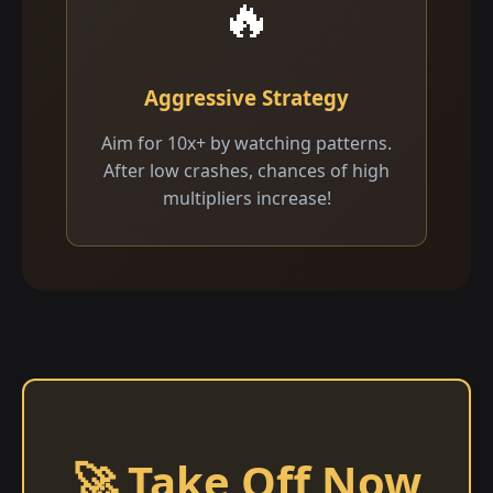
🔥
Aggressive Strategy
Aim for 10x+ by watching patterns.
After low crashes, chances of high
multipliers increase!
🚀 Take Off Now