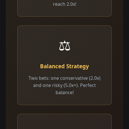
reach 2.0x!
⚖️
Balanced Strategy
Two bets: one conservative (2.0x)
and one risky (5.0x+). Perfect
balance!