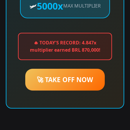
5000x
🛩️
MAX MULTIPLIER
🔥
TODAY'S RECORD:
4.847x
multiplier earned BRL 870,000!
🚀 TAKE OFF NOW