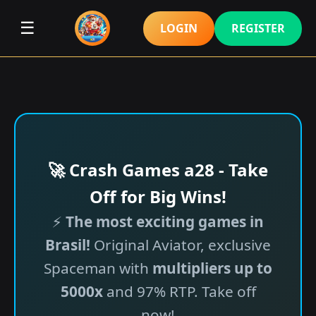
☰
LOGIN
REGISTER
🚀 Crash Games a28 - Take
Off for Big Wins!
⚡
The most exciting games in
Brasil!
Original Aviator, exclusive
Spaceman with
multipliers up to
5000x
and 97% RTP. Take off
now!