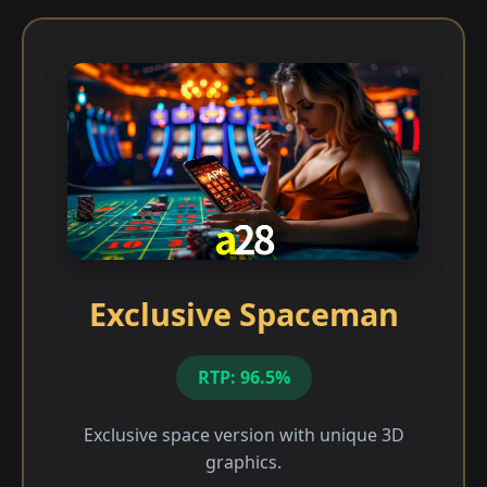
Exclusive Spaceman
RTP: 96.5%
Exclusive space version with unique 3D
graphics.