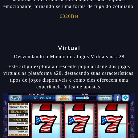
emocionante, tornando-se uma forma de fuga do cotidiano.
6020Bet
Virtual
Desvendando o Mundo dos Jogos Virtuais na a28
Este artigo explora a crescente popularidade dos jogos
virtuais na plataforma a28, destacando suas características,
tipos de jogos disponíveis e como eles oferecem uma
experiência única de apostas.