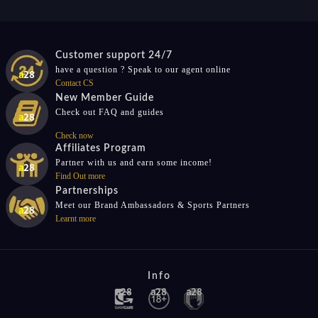
Customer support 24/7
have a question ? Speak to our agent online
Contact CS
New Member Guide
Check out FAQ and guides
Check now
Affiliates Program
Partner with us and earn some income!
Find Out more
Partnerships
Meet our Brand Ambassadors & Sports Partners
Learnt more
Info