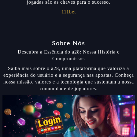
jogadas são as chaves para o sucesso.
111bet
Sobre Nós
Descubra a Essência do a28: Nossa História e
Compromissos
Saiba mais sobre o a28, uma plataforma que valoriza a
experiência do usuário e a segurança nas apostas. Conheça
nossa missão, valores e a tecnologia que sustentam a nossa
comunidade de jogadores.