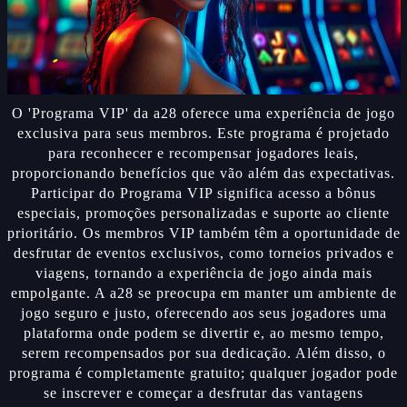
O 'Programa VIP' da a28 oferece uma experiência de jogo
exclusiva para seus membros. Este programa é projetado
para reconhecer e recompensar jogadores leais,
proporcionando benefícios que vão além das expectativas.
Participar do Programa VIP significa acesso a bônus
especiais, promoções personalizadas e suporte ao cliente
prioritário. Os membros VIP também têm a oportunidade de
desfrutar de eventos exclusivos, como torneios privados e
viagens, tornando a experiência de jogo ainda mais
empolgante. A a28 se preocupa em manter um ambiente de
jogo seguro e justo, oferecendo aos seus jogadores uma
plataforma onde podem se divertir e, ao mesmo tempo,
serem recompensados por sua dedicação. Além disso, o
programa é completamente gratuito; qualquer jogador pode
se inscrever e começar a desfrutar das vantagens