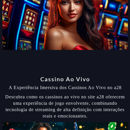
Cassino Ao Vivo
A Experiência Imersiva dos Cassinos Ao Vivo no a28
Descubra como os cassinos ao vivo no site a28 oferecem
uma experiência de jogo envolvente, combinando
tecnologia de streaming de alta definição com interações
reais e emocionantes.