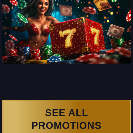
SEE ALL
PROMOTIONS