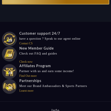
Customer support 24/7
have a question ? Speak to our agent online
Contact CS
New Member Guide
Check out FAQ and guides
Check now
Affiliates Program
Partner with us and earn some income!
Find Out more
Partnerships
Meet our Brand Ambassadors & Sports Partners
Learnt more
Info