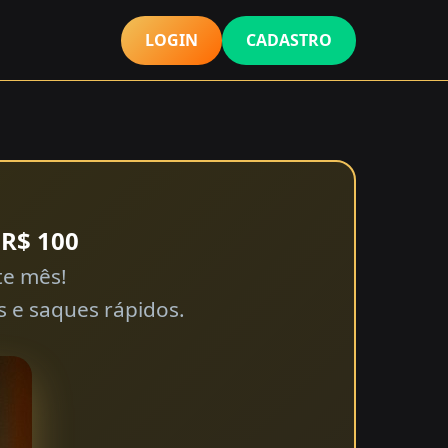
LOGIN
CADASTRO
a
 R$ 100
te mês!
 e saques rápidos.