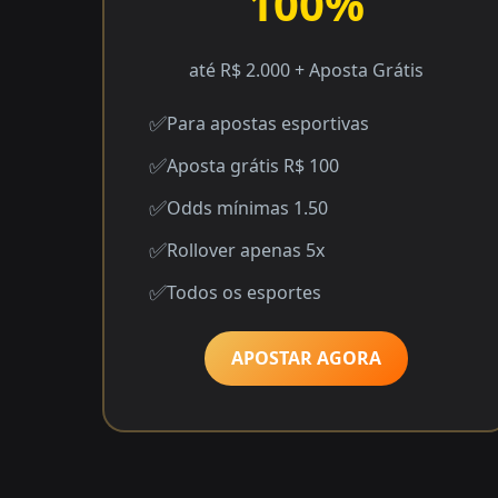
100%
até R$ 2.000 + Aposta Grátis
Para apostas esportivas
Aposta grátis R$ 100
Odds mínimas 1.50
Rollover apenas 5x
Todos os esportes
APOSTAR AGORA