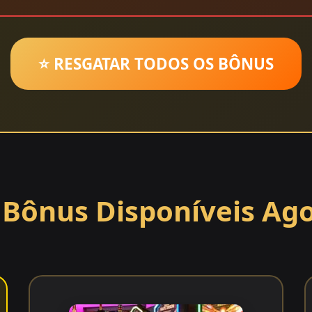
⭐ RESGATAR TODOS OS BÔNUS
 Bônus Disponíveis Ag