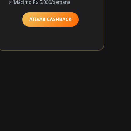
Máximo R$ 5.000/semana
ATIVAR CASHBACK