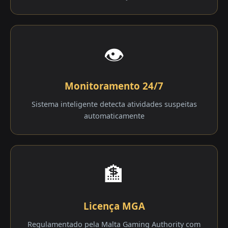
👁️
Monitoramento 24/7
Sistema inteligente detecta atividades suspeitas
automaticamente
🏦
Licença MGA
Regulamentado pela Malta Gaming Authority com