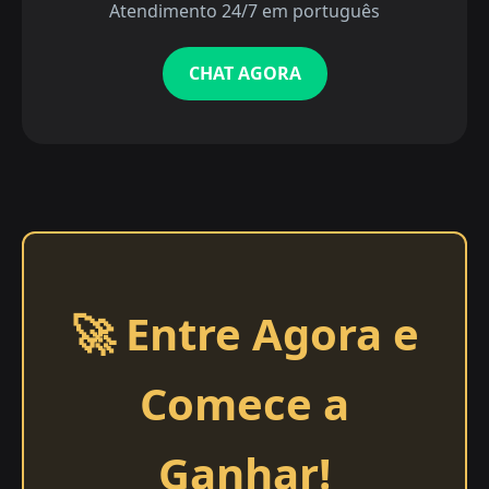
Atendimento 24/7 em português
CHAT AGORA
🚀 Entre Agora e
Comece a
Ganhar!