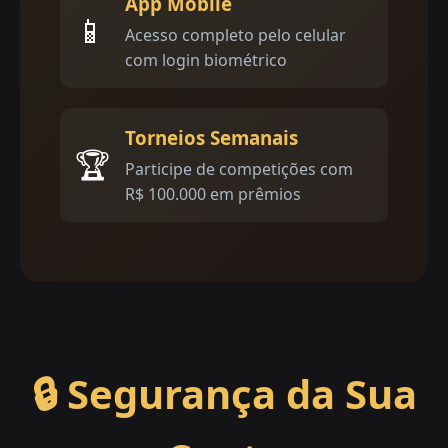
App Mobile
📱
Acesso completo pelo celular
com login biométrico
Torneios Semanais
🏆
Participe de competições com
R$ 100.000 em prêmios
🔒 Segurança da Sua