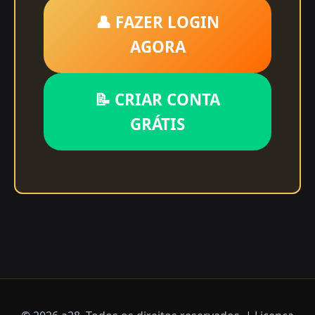
👤 FAZER LOGIN
AGORA
📝 CRIAR CONTA
GRÁTIS