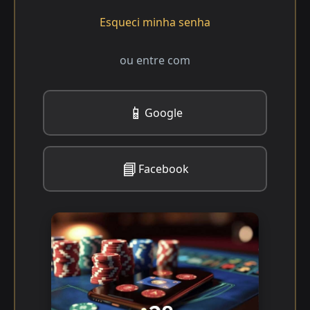
Esqueci minha senha
ou entre com
📱
Google
📘
Facebook