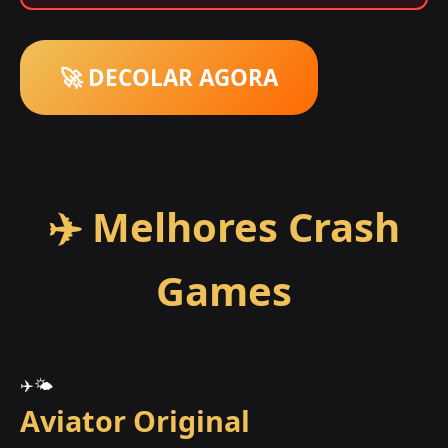
🚀 DECOLAR AGORA
✈️ Melhores Crash
Games
✈️🌤️
Aviator Original