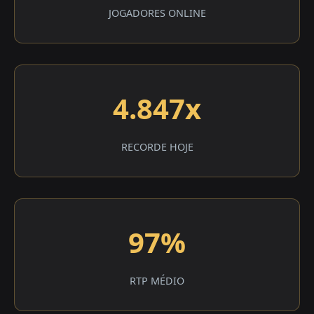
JOGADORES ONLINE
4.847x
RECORDE HOJE
97%
RTP MÉDIO