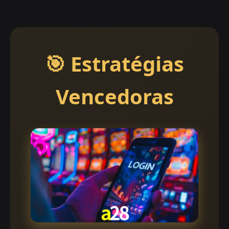
🎯 Estratégias
Vencedoras