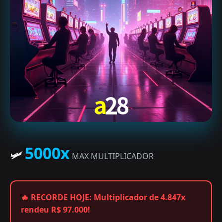
5000x
🛩️
MAX MULTIPLICADOR
🔥
RECORDE HOJE:
Multiplicador de 4.847x
rendeu R$ 97.000!