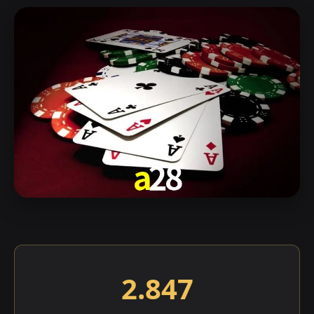
2.847