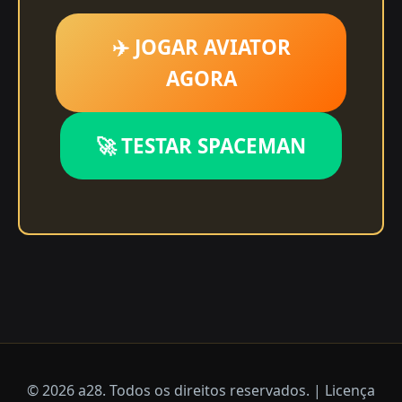
✈️ JOGAR AVIATOR
AGORA
🚀 TESTAR SPACEMAN
© 2026 a28. Todos os direitos reservados. | Licença