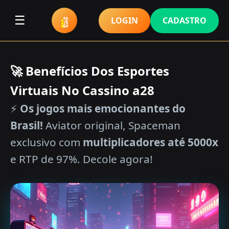
☰
LOGIN
CADASTRO
🚀 Benefícios Dos Esportes
Virtuais No Cassino a28
⚡
Os jogos mais emocionantes do
Brasil!
Aviator original, Spaceman
exclusivo com
multiplicadores até 5000x
e RTP de 97%. Decole agora!