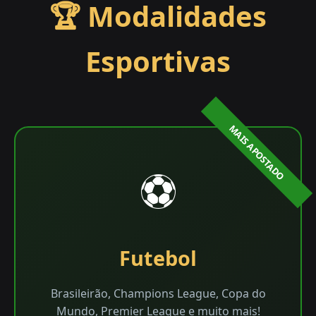
🏆 Modalidades
Esportivas
⚽
Futebol
Brasileirão, Champions League, Copa do
Mundo, Premier League e muito mais!