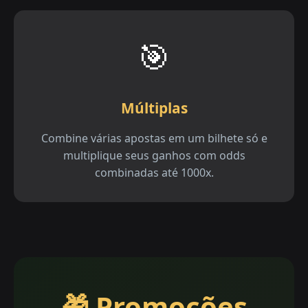
🎯
Múltiplas
Combine várias apostas em um bilhete só e
multiplique seus ganhos com odds
combinadas até 1000x.
🎁 Promoções