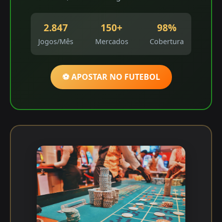
2.847
150+
98%
Jogos/Mês
Mercados
Cobertura
⚽ APOSTAR NO FUTEBOL