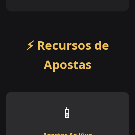
⚡ Recursos de
Apostas
📱
Apostas Ao Vivo