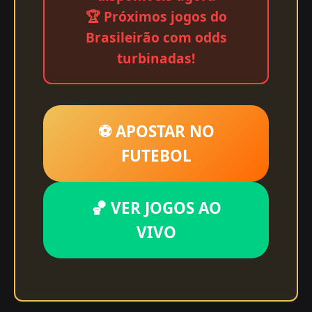
🏆 Próximos jogos do
Brasileirão com odds
turbinadas!
⚽ APOSTAR NO
FUTEBOL
🏀 VER JOGOS AO
VIVO