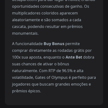
oportunidades consecutivas de ganho. Os
multiplicadores coloridos aparecem
aleatoriamente e são somados a cada
cascata, podendo resultar em prêmios
monumentais.
A funcionalidade
Buy Bonus
permite
comprar diretamente as rodadas grátis por
100x sua aposta, enquanto o
Ante Bet
dobra
suas chances de ativar o bônus
naturalmente. Com RTP de 96.5% e alta
volatilidade, Gates of Olympus é perfeito para
jogadores que buscam grandes emoções e
prêmios épicos.