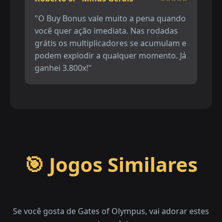
"O Buy Bonus vale muito a pena quando
você quer ação imediata. Nas rodadas
grátis os multiplicadores se acumulam e
podem explodir a qualquer momento. Já
ganhei 3.800x!"
🎯 Jogos Similares
Se você gosta de Gates of Olympus, vai adorar estes