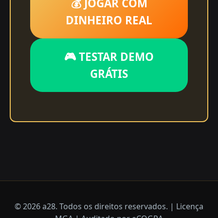
💰 JOGAR COM
DINHEIRO REAL
🎮 TESTAR DEMO
GRÁTIS
© 2026 a28. Todos os direitos reservados. | Licença