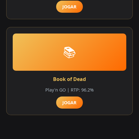
JOGAR
📚
Book of Dead
Play'n GO | RTP: 96.2%
JOGAR