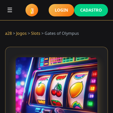
☰
LOGIN
CADASTRO
a28
>
Jogos
>
Slots
> Gates of Olympus